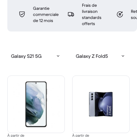
Frais de
Garantie
livraison
Ret
commerciale
standards
sou
de 12 mois
offerts
Galaxy S21 5G
Galaxy Z Fold5
À partir de
À partir de