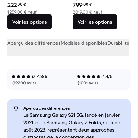
Prix reconditionné :
Prix reconditionné :
222
799
,00
€
,00
€
contre 1 259,00 € neuf
contre 2 019,00 € 
1 259,00 €
neuf
2 019,00 €
neuf
Voir les options
Voir les options
Aperçu des différences
Modèles disponibles
Durabilité
Per
4,3/5
4,4/5
(19200 avis)
(1001 avis)
Aperçu des différences
Le Samsung Galaxy S21 5G, lancé en janvier
2021, et le Samsung Galaxy Z Fold5, sorti en
août 2023, représentent deux approches
distinctes de la conception des