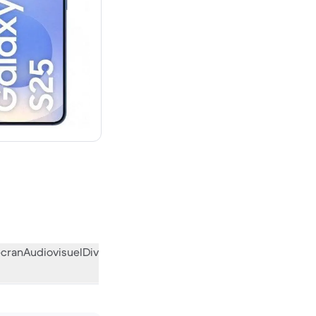
euf
écran
Audiovisuel
Divers
L’avis de la communauté