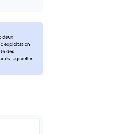
t deux
d'exploitation
rte des
ités logicielles