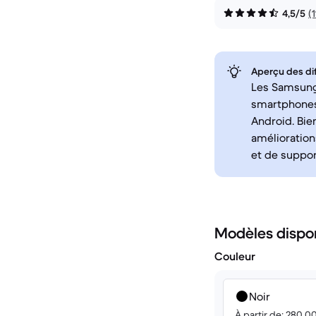
4,5/5
(
Aperçu des di
Les Samsung 
smartphones 
Android. Bie
amélioration
et de suppor
Modèles dispo
Couleur
Noir
À partir de: 280.0