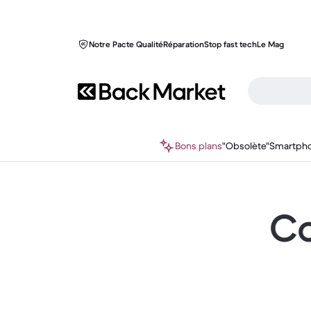
Notre Pacte Qualité
Réparation
Stop fast tech
Le Mag
Bons plans
"Obsolète"
Smartph
Co