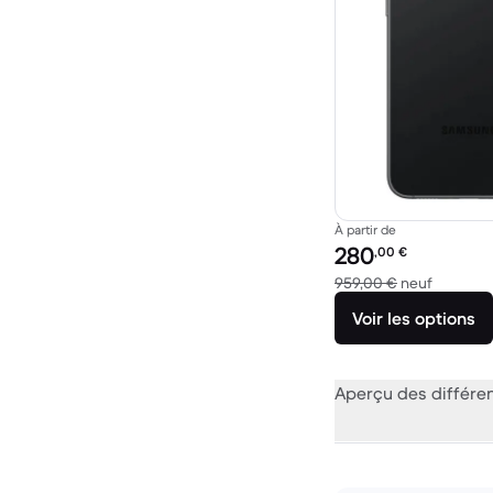
À partir de
Prix reconditionné :
280
,00
€
contre 9
959,00 €
neuf
Voir les options
Aperçu des différe