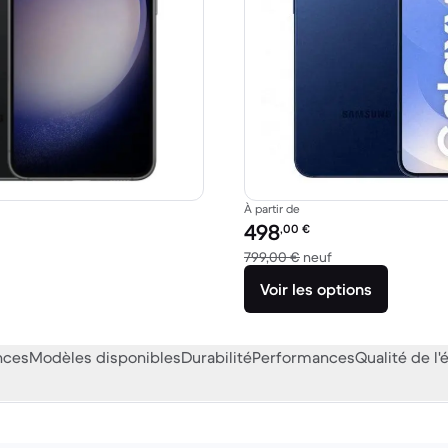
À partir de
Prix reconditionné :
498
,00
€
59,00 € neuf
contre 799,00 € n
799,00 €
neuf
Voir les options
nces
Modèles disponibles
Durabilité
Performances
Qualité de l'