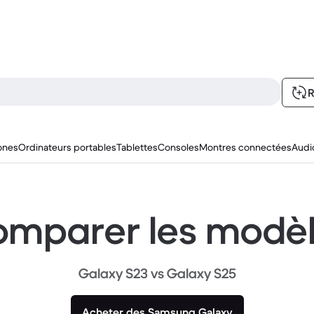
R
ones
Ordinateurs portables
Tablettes
Consoles
Montres connectées
Audi
mparer les modè
Galaxy S23 vs Galaxy S25
Acheter des Samsung Galaxy