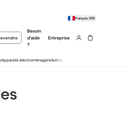
Français (FR)
Besoin
evendre
d’aide
Entreprise
?
o
Appareils électroménagers
Autres
les