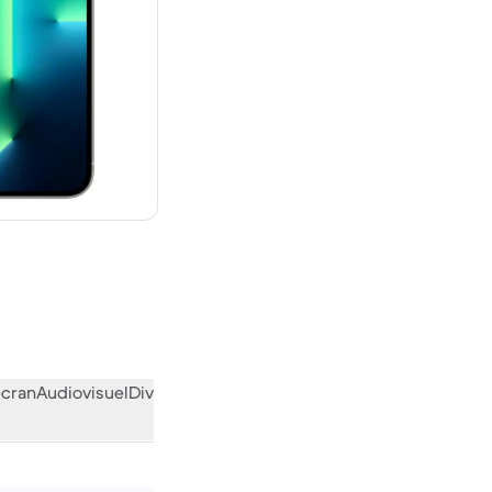
 neuf
écran
Audiovisuel
Divers
L’avis de la communauté