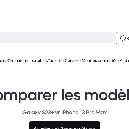
R
ones
Ordinateurs portables
Tablettes
Consoles
Montres connectées
Audi
mparer les modè
Galaxy S23+ vs iPhone 13 Pro Max
Acheter des Samsung Galaxy