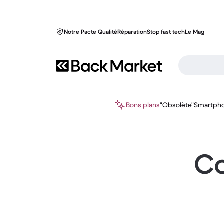
Notre Pacte Qualité
Réparation
Stop fast tech
Le Mag
Bons plans
"Obsolète"
Smartph
Co