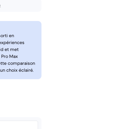
)
orti en
expériences
oid et met
3 Pro Max
Cette comparaison
un choix éclairé.