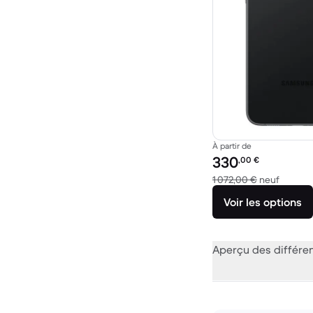
À partir de
Prix reconditionné :
330
,00
€
contre 
1 072,00 €
neuf
Voir les options
Aperçu des différe