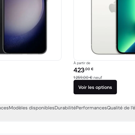
À partir de
Prix reconditionné :
423
,00
€
1 072,00 € neuf
contre 1 259,00 €
1 259,00 €
neuf
Voir les options
nces
Modèles disponibles
Durabilité
Performances
Qualité de l'