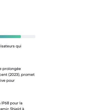
lisateurs qui
lle prolongée
écent (2023), promet
tive pour
 IP68 pour la
ramic Shield à