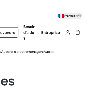
Français (FR)
Besoin
evendre
d’aide
Entreprise
?
o
Appareils électroménagers
Autres
les