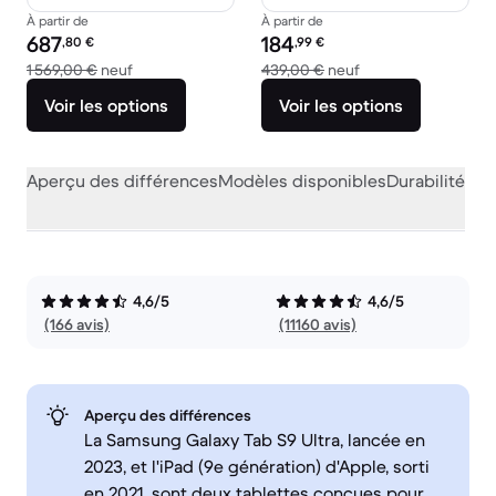
À partir de
À partir de
Prix reconditionné :
Prix reconditionné :
687
184
,80
€
,99
€
contre 1 569,00 € neuf
contre 439,00 € ne
1 569,00 €
neuf
439,00 €
neuf
Voir les options
Voir les options
Aperçu des différences
Modèles disponibles
Durabilité
Per
4,6/5
4,6/5
(166 avis)
(11160 avis)
Aperçu des différences
La Samsung Galaxy Tab S9 Ultra, lancée en
2023, et l'iPad (9e génération) d'Apple, sorti
en 2021, sont deux tablettes conçues pour