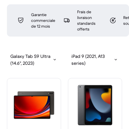
Frais de
Garantie
livraison
Ret
commerciale
standards
sou
de 12 mois
offerts
Galaxy Tab S9 Ultra
iPad 9 (2021, A13
(14.6", 2023)
series)