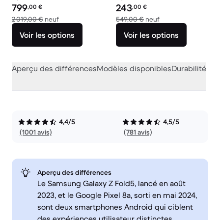
Prix reconditionné :
Prix reconditionné :
799
243
,00
€
,00
€
contre 2 019,00 € neuf
contre 549,00 € ne
2 019,00 €
neuf
549,00 €
neuf
Voir les options
Voir les options
Aperçu des différences
Modèles disponibles
Durabilité
Per
4,4/5
4,5/5
(1001 avis)
(781 avis)
Aperçu des différences
Le Samsung Galaxy Z Fold5, lancé en août
2023, et le Google Pixel 8a, sorti en mai 2024,
sont deux smartphones Android qui ciblent
des expériences utilisateur distinctes.