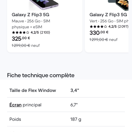
Galaxy Z Flip3 5G
Galaxy Z Flip3 5G
Mauve • 256 Go • SIM
Vert • 256 Go • SIM ph
(2 097)
physique + eSIM
4,2/5
Prix reconditionné :
330
,00
€
(2 100)
4,2/5
Prix reconditionné :
325
,00
€
contre 
1 299,00 €
neuf
contre 1 299,00 € neuf
1 299,00 €
neuf
Fiche technique complète
Taille de Flex Window
3,4"
Écran
principal
6,7"
Poids
187 g