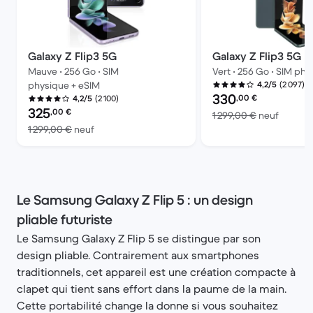
Galaxy Z Flip3 5G
Galaxy Z Flip3 5G
Mauve • 256 Go • SIM
Vert • 256 Go • SIM ph
(2 097)
physique + eSIM
4,2/5
Prix reconditionné :
330
,00
€
(2 100)
4,2/5
Prix reconditionné :
325
,00
€
contre 
1 299,00 €
neuf
contre 1 299,00 € neuf
1 299,00 €
neuf
Le Samsung Galaxy Z Flip 5 : un design
pliable futuriste
Le Samsung Galaxy Z Flip 5 se distingue par son
design pliable. Contrairement aux smartphones
traditionnels, cet appareil est une création compacte à
clapet qui tient sans effort dans la paume de la main.
Cette portabilité change la donne si vous souhaitez