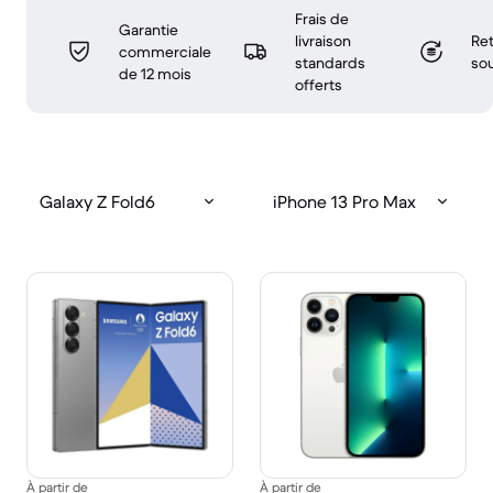
Frais de
Garantie
livraison
Ret
commerciale
standards
sou
de 12 mois
offerts
Galaxy Z Fold6
iPhone 13 Pro Max
À partir de
À partir de