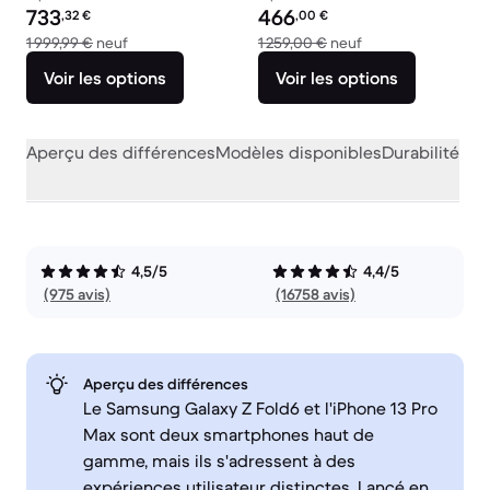
Prix reconditionné :
Prix reconditionné :
733
466
,32
€
,00
€
contre 1 999,99 € neuf
contre 1 259,00 € 
1 999,99 €
neuf
1 259,00 €
neuf
Voir les options
Voir les options
Aperçu des différences
Modèles disponibles
Durabilité
Per
4,5/5
4,4/5
(975 avis)
(16758 avis)
Aperçu des différences
Le Samsung Galaxy Z Fold6 et l'iPhone 13 Pro
Max sont deux smartphones haut de
gamme, mais ils s'adressent à des
expériences utilisateur distinctes. Lancé en