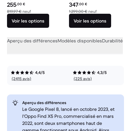
Prix reconditionné :
Prix reconditionné :
255
347
,00
€
,00
€
contre 819,97 € neuf
contre 1 299,00 € 
819,97 €
neuf
1 299,00 €
neuf
Voir les options
Voir les options
Aperçu des différences
Modèles disponibles
Durabilité
Per
4,4/5
4,3/5
(2415 avis)
(225 avis)
Aperçu des différences
Le Google Pixel 8, lancé en octobre 2023, et
l'Oppo Find X5 Pro, commercialisé en mars
2022, sont deux smartphones haut de
gamme fonctionnant sous Android. Alors