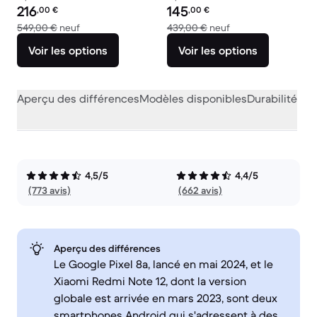
Prix reconditionné :
Prix reconditionné :
216
145
,00
€
,00
€
contre 549,00 € neuf
contre 439,00 € ne
549,00 €
neuf
439,00 €
neuf
Voir les options
Voir les options
Aperçu des différences
Modèles disponibles
Durabilité
Per
4,5/5
4,4/5
(773 avis)
(662 avis)
Aperçu des différences
Le Google Pixel 8a, lancé en mai 2024, et le
Xiaomi Redmi Note 12, dont la version
globale est arrivée en mars 2023, sont deux
smartphones Android qui s'adressent à des