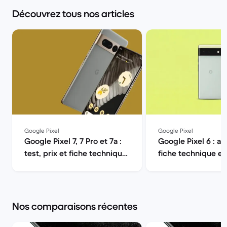
Découvrez tous nos articles
Google Pixel
Google Pixel
Google Pixel 7, 7 Pro et 7a :
Google Pixel 6 : avi
test, prix et fiche technique
fiche technique en
| Back Market
Back Marke
Nos comparaisons récentes