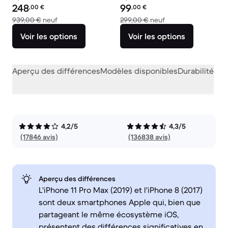
Prix reconditionné :
Prix reconditionné :
248
99
,00
€
,00
€
contre 939,00 € neuf
contre 299,00 € ne
939,00 €
neuf
299,00 €
neuf
Voir les options
Voir les options
Aperçu des différences
Modèles disponibles
Durabilité
Per
4,2/5
4,3/5
(17846 avis)
(136838 avis)
Aperçu des différences
L'iPhone 11 Pro Max (2019) et l'iPhone 8 (2017)
sont deux smartphones Apple qui, bien que
partageant le même écosystème iOS,
présentent des différences significatives en