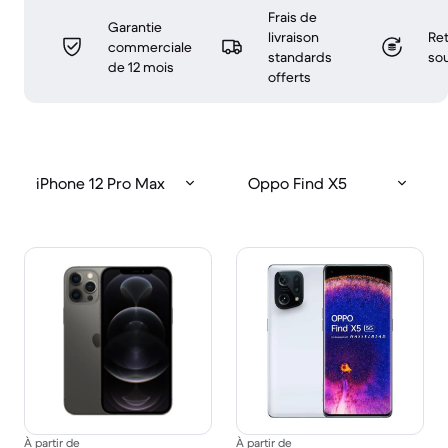
Frais de
Garantie
livraison
Ret
commerciale
standards
sou
de 12 mois
offerts
iPhone 12 Pro Max
Oppo Find X5
À partir de
À partir de