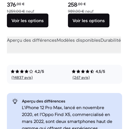
Prix reconditionné :
Prix reconditionné :
376
258
,00
€
,00
€
contre 1 259,00 € neuf
contre 989,00 € ne
1 259,00 €
neuf
989,00 €
neuf
Voir les options
Voir les options
Aperçu des différences
Modèles disponibles
Durabilité
Per
4,2/5
4,5/5
(14837 avis)
(267 avis)
Aperçu des différences
L'iPhone 12 Pro Max, lancé en novembre
2020, et l'Oppo Find X5, commercialisé en
mars 2022, sont deux smartphones haut de
gamme qui offrent des expériences