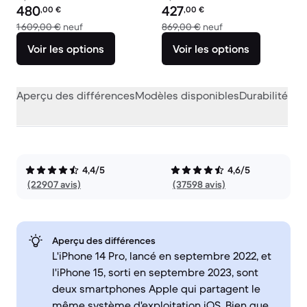
Prix reconditionné :
Prix reconditionné :
480
427
,00
€
,00
€
contre 1 609,00 € neuf
contre 869,00 € ne
1 609,00 €
neuf
869,00 €
neuf
Voir les options
Voir les options
Aperçu des différences
Modèles disponibles
Durabilité
Per
4,4/5
4,6/5
(22907 avis)
(37598 avis)
Aperçu des différences
L'iPhone 14 Pro, lancé en septembre 2022, et
l'iPhone 15, sorti en septembre 2023, sont
deux smartphones Apple qui partagent le
même système d'exploitation iOS. Bien que