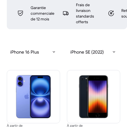
Frais de
Garantie
livraison
Ret
commerciale
standards
sou
de 12 mois
offerts
iPhone 16 Plus
iPhone SE (2022)
À partir de
À partir de