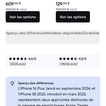
Prix reconditionné :
Prix reconditionné :
609
129
,00
€
,00
€
contre 969,00 € neuf
contre 529,00 € ne
969,00 €
neuf
529,00 €
neuf
Voir les options
Voir les options
Aperçu des différences
Modèles disponibles
Durabilité
Per
4,6/5
4,5/5
(3505 avis)
(14043 avis)
Aperçu des différences
L'iPhone 16 Plus, lancé en septembre 2024, et
l'iPhone SE 2022, introduit en mars 2022,
représentent deux approches distinctes de
la gamme de smartphones Apple. Tandis