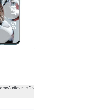
euf
écran
Audiovisuel
Divers
L’avis de la communauté