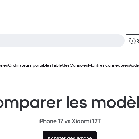
R
ones
Ordinateurs portables
Tablettes
Consoles
Montres connectées
Audi
mparer les modè
iPhone 17 vs Xiaomi 12T
Acheter des iPhone