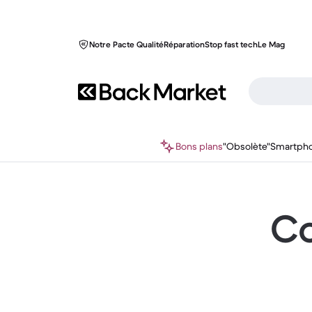
Notre Pacte Qualité
Réparation
Stop fast tech
Le Mag
Bons plans
"Obsolète"
Smartph
Co