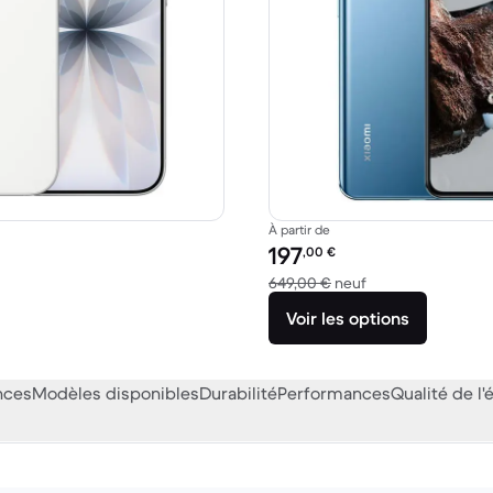
À partir de
Prix reconditionné :
197
,00
€
69,00 € neuf
contre 649,00 € n
649,00 €
neuf
Voir les options
nces
Modèles disponibles
Durabilité
Performances
Qualité de l'