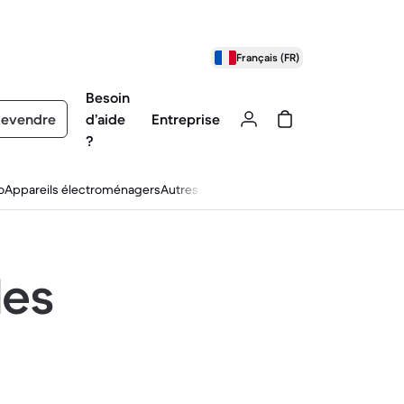
Français (FR)
Besoin
evendre
d’aide
Entreprise
?
o
Appareils électroménagers
Autres
les