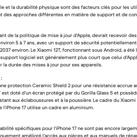
lle et la durabilité physique sont des facteurs clés pour les ut
t des approches différentes en matière de support et de con
iant de la politique de mise à jour d'Apple, devrait recevoir de
viron 5 à 7 ans, avec un support de sécurité potentiellement 
 2037 environ. Le Xiaomi 12T, fonctionnant sous Android, a été
n support logiciel est généralement plus court que celui d'App
r la durée des mises à jour pour ses appareils.
:
 une protection Ceramic Shield 2 pour une résistance accrue a
T est doté d'un écran protégé par du Gorilla Glass 5 et possèd
istant aux éclaboussures et à la poussière. Le cadre du Xiaomi
e l'iPhone 17 utilise un cadre en aluminium.
abilité spécifiques pour l'iPhone 17 ne sont pas encore large
iquement amélioré l'accès aux pièces et aux manuels de répar