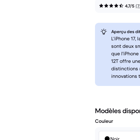
4,7/5
(7
Aperçu des di
L'iPhone 17,
sont deux sm
que l'iPhone
12T offre un
distinctions 
innovations 
Modèles dispo
Couleur
Noir