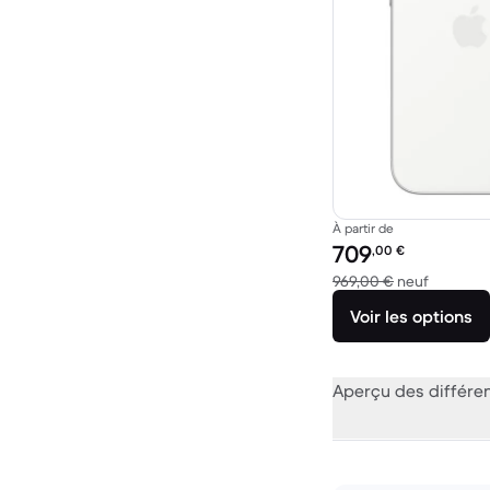
À partir de
Prix reconditionné :
709
,00
€
contre 9
969,00 €
neuf
Voir les options
Aperçu des différe