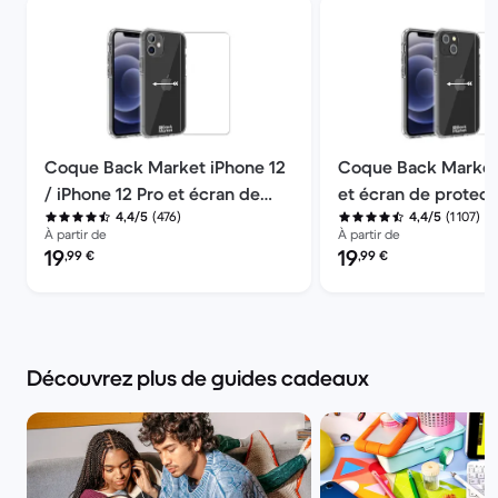
Coque Back Market iPhone 12
Coque Back Market
/ iPhone 12 Pro et écran de
et écran de protect
(476)
(1 107)
4,4/5
4,4/5
protection - Plastique recyclé
Plastique recyclé -
À partir de
À partir de
- Transparent
Transparent
Prix reconditionné :
Prix reconditionné :
19
19
,99
€
,99
€
Découvrez plus de guides cadeaux