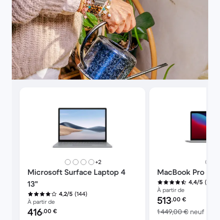
plus de couleurs
+2
Microsoft Surface Laptop 4
MacBook Pro (M1 
(7 09
4,4/5
13"
À partir de
(144)
4,2/5
Prix reconditionné :
513
,00
€
À partir de
Prix reconditionné :
416
contr
,00
€
1 449,00 €
neuf