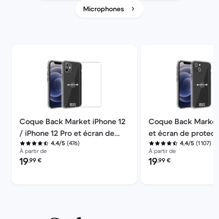
Microphones
Coque Back Market iPhone 12
Coque Back Market
/ iPhone 12 Pro et écran de
et écran de protect
(476)
(1 107)
4,4/5
4,4/5
protection - Plastique recyclé
Plastique recyclé -
À partir de
À partir de
- Transparent
Transparent
Prix reconditionné :
Prix reconditionné :
19
19
,99
€
,99
€