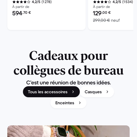
(1 278)
(1 534)
4,2/5
4,2/5
À partir de
À partir de
Prix reconditionné :
Prix reconditionné :
594
129
,70
€
,00
€
contre 2
299,00 €
neuf
Cadeaux pour
collègues de bureau
C’est une réunion de bonnes idées.
Tous les accessoires
Casques
Enceintes