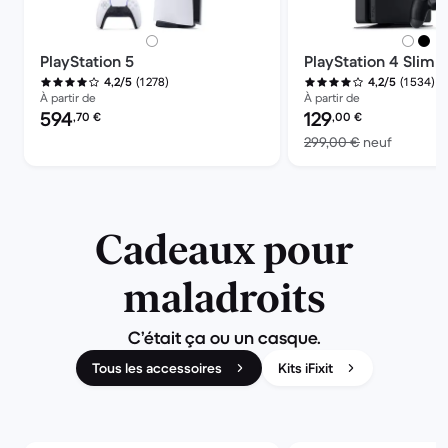
PlayStation 5
PlayStation 4 Slim
(1 278)
(1 534)
4,2/5
4,2/5
À partir de
À partir de
Prix reconditionné :
Prix reconditionné :
594
129
,70
€
,00
€
contre 2
299,00 €
neuf
Cadeaux pour
maladroits
C’était ça ou un casque.
Tous les accessoires
Kits iFixit