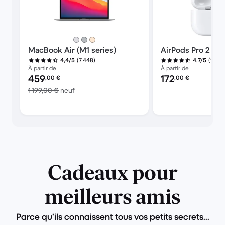
MacBook Air (M1 series)
AirPods Pro 2 (20
(7 448)
(1 634
4,4/5
4,7/5
À partir de
À partir de
Prix reconditionné :
Prix reconditionné :
459
172
,00
€
,00
€
contre 1 199,00 € neuf
1 199,00 €
neuf
Cadeaux pour
meilleurs amis
Parce qu’ils connaissent tous vos petits secrets...