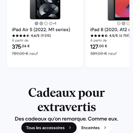
plus de couleurs
+1
iPad Air 5 (2022, M1 series)
iPad 8 (2020, A12 se
(9 515)
(6 759)
4,6/5
4,5/5
À partir de
À partir de
Prix reconditionné :
Prix reconditionné :
375
127
,06
€
,00
€
contre 789,00 € neuf
contre 3
789,00 €
neuf
389,00 €
neuf
Cadeaux pour
extravertis
Des cadeaux qu’on remarque. Comme eux.
Tous les accessoires
Enceintes