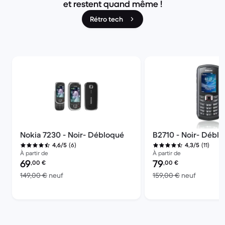
et restent quand même !
Rétro tech
Nokia 7230 - Noir- Débloqué
B2710 - Noir- Débl
(6)
(11)
4,6/5
4,3/5
À partir de
À partir de
Prix reconditionné :
Prix reconditionné :
69
79
,00
€
,00
€
contre 149,00 € neuf
contre 15
149,00 €
neuf
159,00 €
neuf