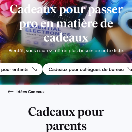
Cadeaux pour passer
pro en matière de
cadeaux
Bientôt, vous n’aurez même plus besoin de cette liste.
 pour enfants
Cadeaux pour collègues de bureau
Idées Cadeaux
Cadeaux pour
parents