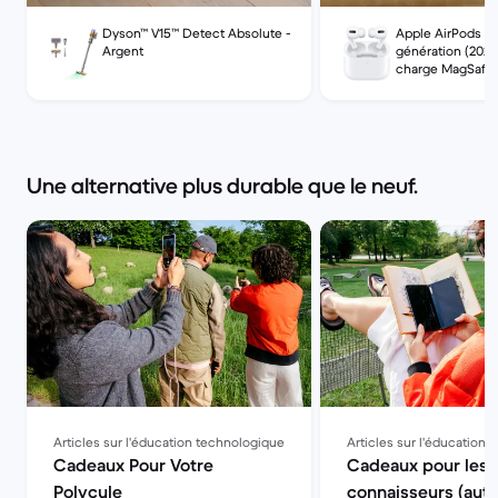
Dyson. Merci à l'efficacité du
suppose, mais c’est vr
service client backmarket
seul petit point et auc
Dyson™ V15™ Detect Absolute -
Apple AirPods Pr
l’utilisation ni le design
Argent
génération (2021)
semble d’ailleurs neuf
charge MagSafe
aux derniers avis. Les
pour oreilles sont neuf
plusieurs semaines d’ut
tout est parfait (réunio
écoute, appels perso) A
Une alternative plus durable que le neuf.
foncez y les yeux ferm
Articles sur l'éducation technologique
Articles sur l'éducation
Cadeaux Pour Votre
Cadeaux pour les f
Polycule
connaisseurs (auto