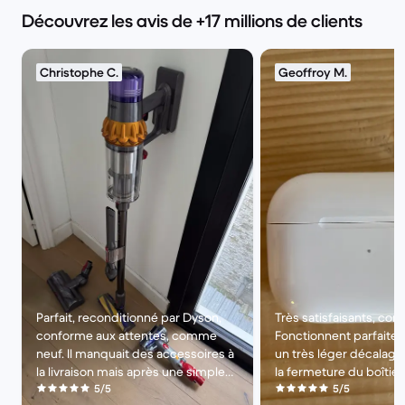
Découvrez les avis de +17 millions de clients
Christophe C.
Geoffroy M.
Parfait, reconditionné par Dyson,
Très satisfaisants, co
conforme aux attentes, comme
Fonctionnent parfaitem
neuf. Il manquait des accessoires à
un très léger décalage
la livraison mais après une simple
la fermeture du boîtier, 
demande ils m'ont été envoyés par
5/5
qu’ils soient reconditi
5/5