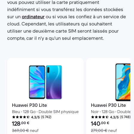
vous pouvez utiliser la carte pratiquement
indéfiniment si vous transférez les données stockées
sur un
ordinateur
ou si vous les confiez à un service de
cloud. Cependant, les utilisateurs qui souhaitent
utiliser une deuxième carte SIM seront laissés pour
compte, car il n'y a qu'un seul emplacement.
Huawei P30 Lite
Huawei P30 Lite
Bleu • 128 Go • Double SIM physique
Noir • 128 Go • Double
(5 742)
(5 748)
4,3/5
4,3/5
Prix reconditionné :
Prix reconditionné :
128
140
,00
€
,00
€
contre 369,00 € neuf
contre 2
369,00 €
neuf
279,00 €
neuf