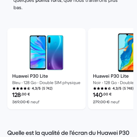
quelques
points forts
, que nous traiterons plus
bas.
Huawei P30 Lite
Huawei P30 Lite
Bleu • 128 Go • Double SIM physique
Noir • 128 Go • Double
(5 742)
(5 748)
4,3/5
4,3/5
Prix reconditionné :
Prix reconditionné :
128
140
,00
€
,00
€
contre 369,00 € neuf
contre 2
369,00 €
neuf
279,00 €
neuf
Quelle est la qualité de l'écran du Huawei P30