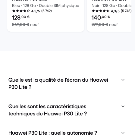
Bleu • 128 Go • Double SIM physique
Noir • 128 Go • Double
(5 742)
(5 748)
4,3/5
4,3/5
Prix reconditionné :
Prix reconditionné :
128
140
,00
€
,00
€
contre 369,00 € neuf
contre 2
369,00 €
neuf
279,00 €
neuf
Quelle est la qualité de l'écran du Huawei
P30 Lite ?
Quelles sont les caractéristiques
techniques du Huawei P30 Lite ?
Huawei P30 Lite : quelle autonomie ?