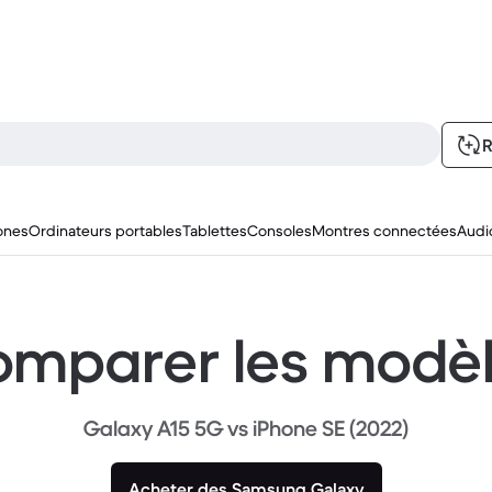
R
ones
Ordinateurs portables
Tablettes
Consoles
Montres connectées
Audi
mparer les modè
Galaxy A15 5G vs iPhone SE (2022)
Acheter des Samsung Galaxy