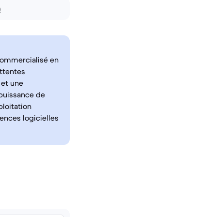
)
commercialisé en
attentes
 et une
 puissance de
loitation
ences logicielles