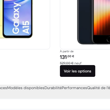
À partir de
Prix reconditionné :
131
,00
€
49,00 € neuf
contre 529,00 € n
529,00 €
neuf
Voir les options
nces
Modèles disponibles
Durabilité
Performances
Qualité de l'