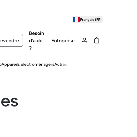
Français (FR)
Besoin
evendre
d’aide
Entreprise
?
o
Appareils électroménagers
Autres
les