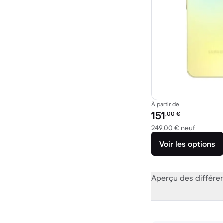
À partir de
Prix reconditionné :
151
,00
€
contre 2
249,00 €
neuf
Voir les options
Aperçu des différe