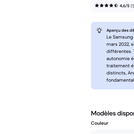
4,6/5
(
Aperçu des di
Le Samsung G
mars 2022, s
différentes.
autonomie ét
traitement é
distincts, A
fondamental
Modèles dispo
Couleur