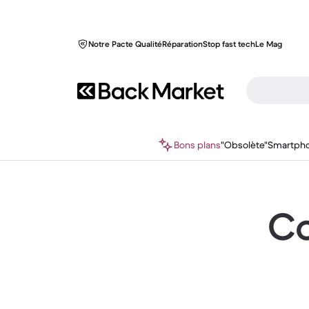
Notre Pacte Qualité
Réparation
Stop fast tech
Le Mag
Bons plans
"Obsolète"
Smartph
Co