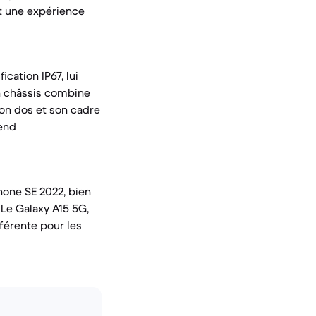
nt une expérience
cation IP67, lui
n châssis combine
son dos et son cadre
rend
hone SE 2022, bien
Le Galaxy A15 5G,
fférente pour les