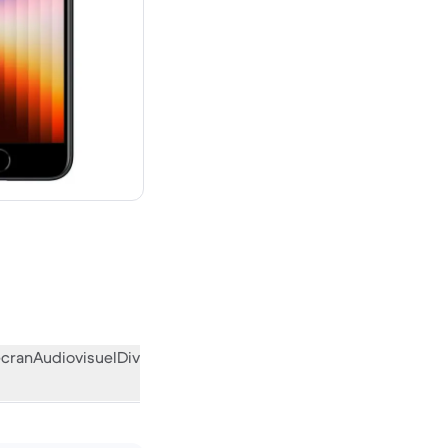
euf
écran
Audiovisuel
Divers
L’avis de la communauté