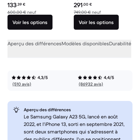
Prix reconditionné :
Prix reconditionné :
133
291
,39
€
,00
€
contre 600,00 € neuf
contre 749,00 € neu
600,00 €
neuf
749,00 €
neuf
Voir les options
Voir les options
Aperçu des différences
Modèles disponibles
Durabilité
Per
4,3/5
4,4/5
(510 avis)
(86932 avis)
Aperçu des différences
Le Samsung Galaxy A23 5G, lancé en août
2022, et l'iPhone 13, sorti en septembre 2021,
sont deux smartphones qui s'adressent à
des publics différents, l'un se positionnant