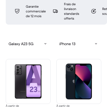
Frais de
Garantie
livraison
Ret
commerciale
standards
sou
de 12 mois
offerts
Galaxy A23 5G
iPhone 13
À partir de
À partir de