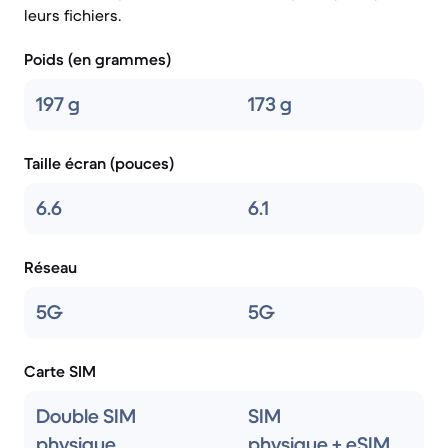
leurs fichiers.
Poids (en grammes)
197 g
173 g
Taille écran (pouces)
6.6
6.1
Réseau
5G
5G
Carte SIM
Double SIM
SIM
physique
physique + eSIM