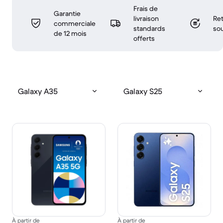
Frais de
Garantie
livraison
Ret
commerciale
standards
sou
de 12 mois
offerts
Galaxy A35
Galaxy S25
À partir de
À partir de