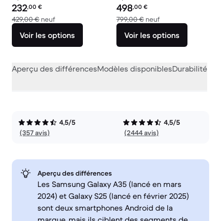
Prix reconditionné :
Prix reconditionné :
232
498
,00
€
,00
€
contre 429,00 € neuf
contre 799,00 € ne
429,00 €
neuf
799,00 €
neuf
Voir les options
Voir les options
Aperçu des différences
Modèles disponibles
Durabilité
Per
4,5/5
4,5/5
(357 avis)
(2444 avis)
Aperçu des différences
Les Samsung Galaxy A35 (lancé en mars
2024) et Galaxy S25 (lancé en février 2025)
sont deux smartphones Android de la
marque, mais ils ciblent des segments de