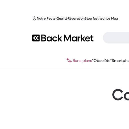
Notre Pacte Qualité
Réparation
Stop fast tech
Le Mag
Bons plans
"Obsolète"
Smartph
Co