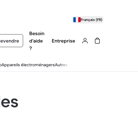
Français (FR)
Besoin
evendre
d’aide
Entreprise
?
o
Appareils électroménagers
Autres
les