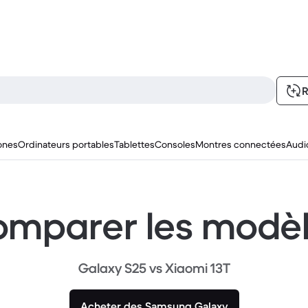
R
ones
Ordinateurs portables
Tablettes
Consoles
Montres connectées
Audi
mparer les modè
Galaxy S25 vs Xiaomi 13T
Acheter des Samsung Galaxy