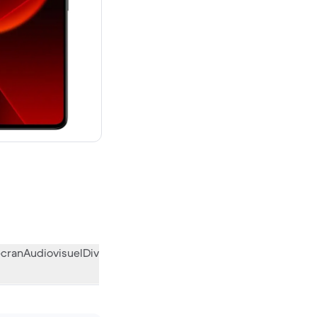
neuf
écran
Audiovisuel
Divers
L’avis de la communauté