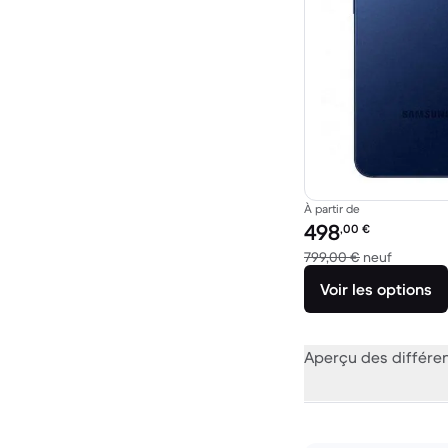
À partir de
Prix reconditionné :
498
,00
€
contre 7
799,00 €
neuf
Voir les options
Aperçu des différe