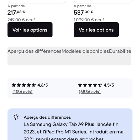
À partir de
À partir de
Prix reconditionné :
Prix reconditionné :
217
537
,08
€
,00
€
contre 249,00 € neuf
contre 1 099,00 €
249,00 €
neuf
1 099,00 €
neuf
Voir les options
Voir les options
Aperçu des différences
Modèles disponibles
Durabilité
Per
4,6/5
4,5/5
(1186 avis)
(6836 avis)
Aperçu des différences
La Samsung Galaxy Tab A9 Plus, lancée fin
2023, et l'iPad Pro M1 Series, introduit en mai
2021, représentent deux approches