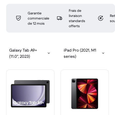
Frais de
Garantie
livraison
Ret
commerciale
standards
sou
de 12 mois
offerts
Galaxy Tab A9+
iPad Pro (2021, M1
(11.0", 2023)
series)