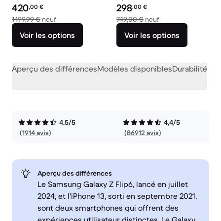
Prix reconditionné :
Prix reconditionné :
420
298
,00
€
,00
€
contre 1 199,99 € neuf
contre 749,00 € neu
1 199,99 €
neuf
749,00 €
neuf
Voir les options
Voir les options
Aperçu des différences
Modèles disponibles
Durabilité
Per
4,5/5
4,4/5
(1914 avis)
(86912 avis)
Aperçu des différences
Le Samsung Galaxy Z Flip6, lancé en juillet
2024, et l'iPhone 13, sorti en septembre 2021,
sont deux smartphones qui offrent des
expériences utilisateur distinctes. Le Galaxy