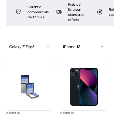
Frais de
Garantie
livraison
Ret
commerciale
standards
sou
de 12 mois
offerts
Galaxy Z Flip6
iPhone 13
À partir de
À partir de