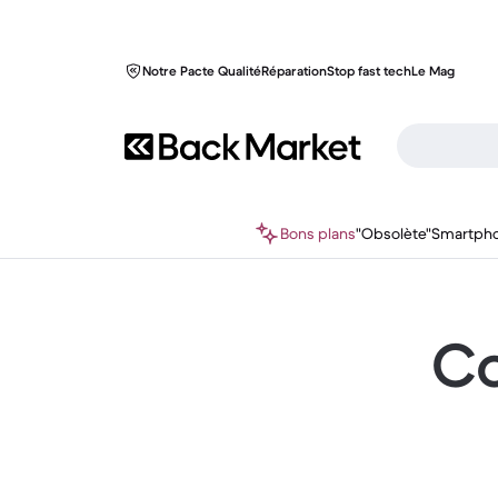
Notre Pacte Qualité
Réparation
Stop fast tech
Le Mag
Bons plans
"Obsolète"
Smartph
Co