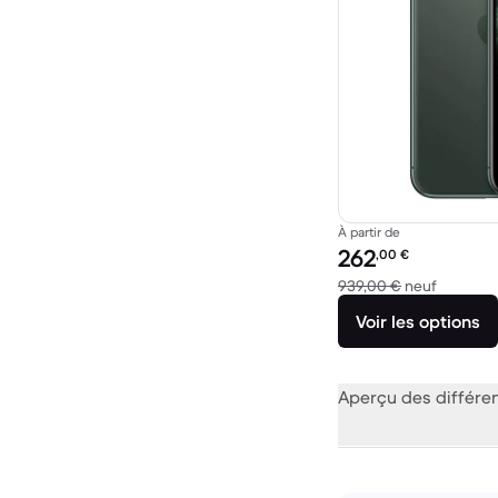
À partir de
Prix reconditionné :
262
,00
€
contre 9
939,00 €
neuf
Voir les options
Aperçu des différe