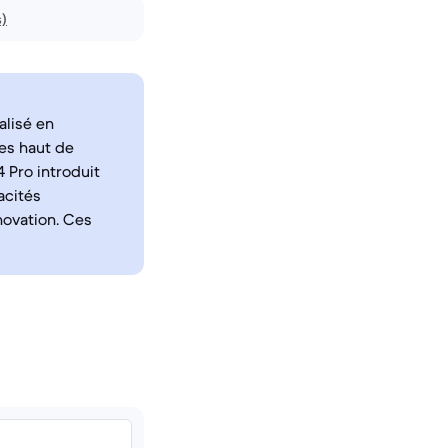
s)
alisé en
es haut de
 Pro introduit
acités
novation. Ces