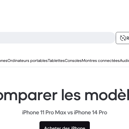
R
ones
Ordinateurs portables
Tablettes
Consoles
Montres connectées
Audi
mparer les modè
iPhone 11 Pro Max vs iPhone 14 Pro
Acheter des iPhone