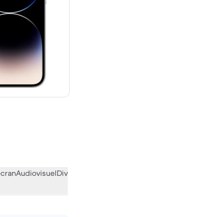
 neuf
écran
Audiovisuel
Divers
L’avis de la communauté