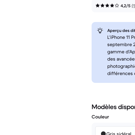
4,2/5
(
Aperçu des di
L'iPhone 11 
septembre 2
gamme d'Appl
des avancées
photographiq
différences c
Modèles dispo
Couleur
Gris sidéral