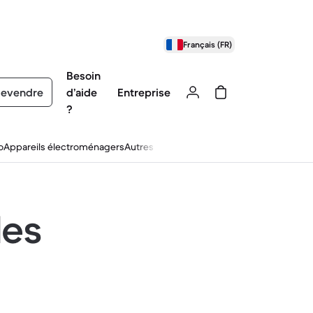
Français (FR)
Besoin
evendre
d’aide
Entreprise
?
o
Appareils électroménagers
Autres
les