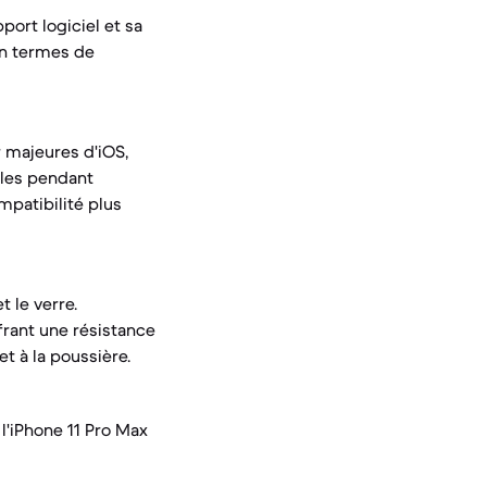
port logiciel et sa
en termes de
r majeures d'iOS,
elles pendant
mpatibilité plus
 le verre.
frant une résistance
et à la poussière.
 l'iPhone 11 Pro Max