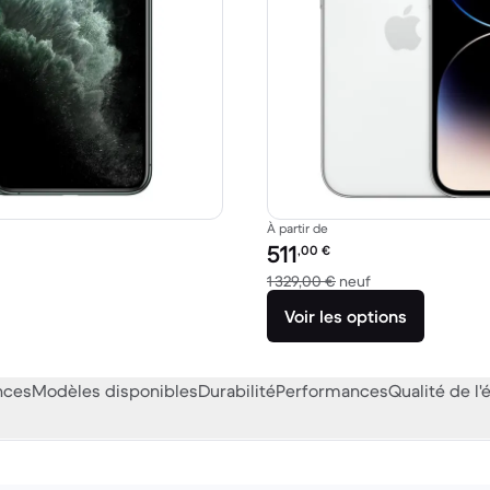
À partir de
Prix reconditionné :
511
,00
€
39,00 € neuf
contre 1 329,00 €
1 329,00 €
neuf
Voir les options
nces
Modèles disponibles
Durabilité
Performances
Qualité de l'