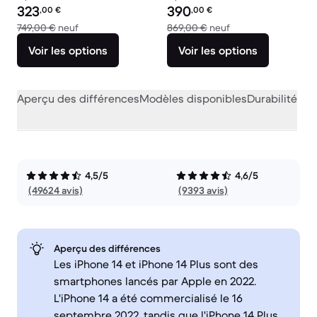
Prix reconditionné :
Prix reconditionné :
323
390
,00
€
,00
€
contre 749,00 € neuf
contre 869,00 € ne
749,00 €
neuf
869,00 €
neuf
Voir les options
Voir les options
Aperçu des différences
Modèles disponibles
Durabilité
Per
4,5/5
4,6/5
(49624 avis)
(9393 avis)
Aperçu des différences
Les iPhone 14 et iPhone 14 Plus sont des
smartphones lancés par Apple en 2022.
L'iPhone 14 a été commercialisé le 16
septembre 2022, tandis que l'iPhone 14 Plus