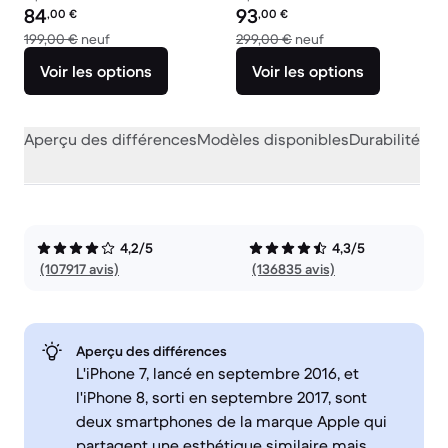
Prix reconditionné :
Prix reconditionné :
84
93
,00
€
,00
€
contre 199,00 € neuf
contre 299,00 € ne
199,00 €
neuf
299,00 €
neuf
Voir les options
Voir les options
Aperçu des différences
Modèles disponibles
Durabilité
Per
4,2/5
4,3/5
(107917 avis)
(136835 avis)
Aperçu des différences
L'iPhone 7, lancé en septembre 2016, et
l'iPhone 8, sorti en septembre 2017, sont
deux smartphones de la marque Apple qui
partagent une esthétique similaire mais