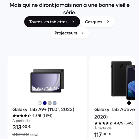
Mais qui ne diront jamais non à une bonne vieille
série.
Toutes les tablettes
Casques
Projecteurs
Galaxy Tab A9+ (11.0", 2023)
Galaxy Tab Active3 (
(1 194)
4,6/5
2020)
À partir de
(545)
4,4/5
Prix reconditionné :
313
,00
€
À partir de
Prix reconditionné :
117
contre 342,73 € neuf
342,73 €
neuf
,00
€