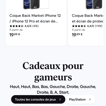
Coque Back Market iPhone 12
Coque Back Market
/ iPhone 12 Pro et écran de
et écran de protect
(476)
(1 109)
4,4/5
4,4/5
protection - Plastique recyclé
Plastique recyclé -
À partir de
À partir de
- Transparent
Transparent
Prix reconditionné :
Prix reconditionné :
19
19
,99
€
,99
€
Cadeaux pour
gameurs
Haut, Haut, Bas, Bas, Gauche, Droite, Gauche,
Droite, B, A, Start.
Toutes les consoles de jeux
PlayStation