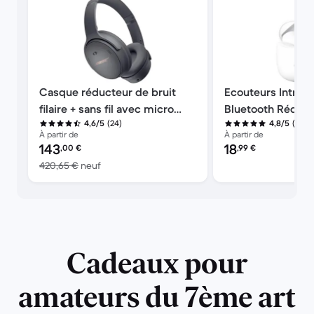
Casque réducteur de bruit
Ecouteurs Intra-a
filaire + sans fil avec micro
Bluetooth Réducte
(24)
(50)
4,6/5
4,8/5
Bose QuietComfort 45 - Noir
Fairplay Alaska
À partir de
À partir de
Prix reconditionné :
Prix reconditionné :
143
18
,00
€
,99
€
contre 420,65 € neuf
420,65 €
neuf
Cadeaux pour
amateurs du 7ème art