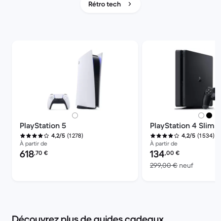
Rétro tech
PlayStation 5
PlayStation 4 Slim
(1 278)
(1 534)
4,2/5
4,2/5
À partir de
À partir de
Prix reconditionné :
Prix reconditionné :
618
134
,70
€
,00
€
contre 2
299,00 €
neuf
Découvrez plus de guides cadeaux