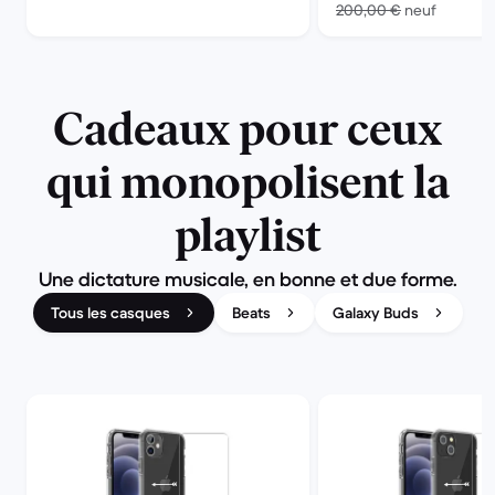
contre 
200,00 €
neuf
Cadeaux pour ceux
qui monopolisent la
playlist
Une dictature musicale, en bonne et due forme.
Tous les casques
Beats
Galaxy Buds