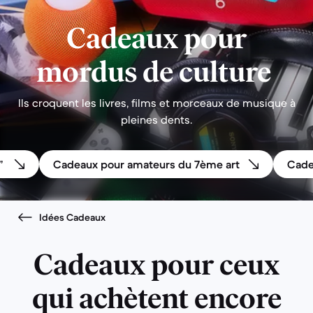
Cadeaux pour
mordus de culture
Ils croquent les livres, films et morceaux de musique à
pleines dents.
”
Cadeaux pour amateurs du 7ème art
Cade
Idées Cadeaux
Cadeaux pour ceux
qui achètent encore