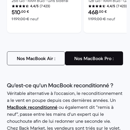
256 Go • RAM 8Go • Gris sidéral
128 Go • RAM 8Go • Gris
(7 423)
(7 423)
4,4/5
4,4/5
Prix reconditionné :
Prix reconditionné :
510
468
,00
€
,00
€
contre 1 199,00 € neuf
contre 1
1 199,00 €
neuf
1 199,00 €
neuf
Nos MacBook Air :
Nos MacBook Pro :
Qu'est-ce qu'un MacBook reconditionné ?
Véritable alternative à l'occasion, le reconditionnement
a le vent en poupe depuis ces dernières années. Un
MacBook reconditionné
ou également dit "remis à
neuf", passe entre les mains d'un expert qui le
chouchoute afin de lui redonner une seconde vie.
Chez Back Market, les vendeurs sont triés sur le volet.