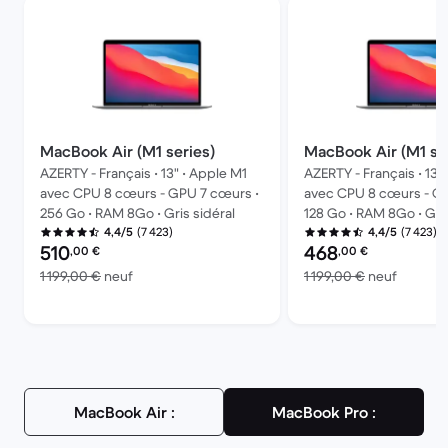
MacBook Air (M1 series)
MacBook Air (M1 se
AZERTY - Français • 13" • Apple M1
AZERTY - Français • 13"
avec CPU 8 cœurs - GPU 7 cœurs •
avec CPU 8 cœurs - GP
256 Go • RAM 8Go • Gris sidéral
128 Go • RAM 8Go • Gris
(7 423)
(7 423)
4,4/5
4,4/5
Prix reconditionné :
Prix reconditionné :
510
468
,00
€
,00
€
contre 1 199,00 € neuf
contre 1
1 199,00 €
neuf
1 199,00 €
neuf
MacBook Air :
MacBook Pro :