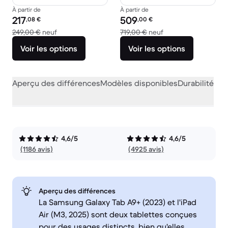
À partir de
À partir de
Prix reconditionné :
Prix reconditionné :
217
509
,08
€
,00
€
contre 249,00 € neuf
contre 719,00 € neu
249,00 €
neuf
719,00 €
neuf
Voir les options
Voir les options
Aperçu des différences
Modèles disponibles
Durabilité
Per
4,6/5
4,6/5
(1186 avis)
(4925 avis)
Aperçu des différences
La Samsung Galaxy Tab A9+ (2023) et l'iPad
Air (M3, 2025) sont deux tablettes conçues
pour des usages distincts, bien qu'elles