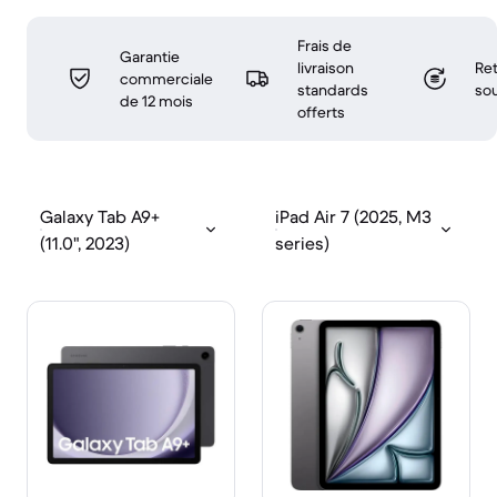
Frais de
Garantie
livraison
Ret
commerciale
standards
sou
de 12 mois
offerts
Galaxy Tab A9+
iPad Air 7 (2025, M3
(11.0", 2023)
series)