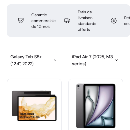
Frais de
Garantie
livraison
Ret
commerciale
standards
sou
de 12 mois
offerts
Galaxy Tab S8+
iPad Air 7 (2025, M3
(12.4", 2022)
series)