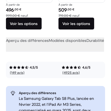
À partir de
À partir de
Prix reconditionné :
Prix reconditionné :
496
509
,00
€
,00
€
contre 999,00 € neuf
contre 719,00 € neu
999,00 €
neuf
719,00 €
neuf
Voir les options
Voir les options
Aperçu des différences
Modèles disponibles
Durabilité
Per
4,5/5
4,6/5
(149 avis)
(4925 avis)
Aperçu des différences
La Samsung Galaxy Tab S8 Plus, lancée en
février 2022, et l'iPad Air M3 Series,
commercialisé en mars 2025, sont deux