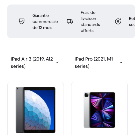
Frais de
Garantie
livraison
Ret
commerciale
standards
sou
de 12 mois
offerts
iPad Air 3 (2019, A12
iPad Pro (2021, M1
series)
series)