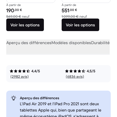
À partir de
À partir de
Prix reconditionné :
Prix reconditionné :
190
551
,00
€
,00
€
contre 569,00 € neuf
contre 1 099,00 €
569,00 €
neuf
1 099,00 €
neuf
Voir les options
Voir les options
Aperçu des différences
Modèles disponibles
Durabilité
Per
4,4/5
4,5/5
(2982 avis)
(6836 avis)
Aperçu des différences
L'iPad Air 2019 et l'iPad Pro 2021 sont deux
tablettes Apple qui, bien que partageant le
même écosystème iPadOS, s'adressent à