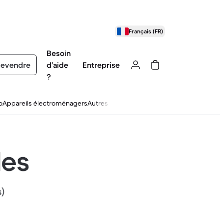
Français (FR)
Besoin
evendre
d’aide
Entreprise
?
o
Appareils électroménagers
Autres
les
s)