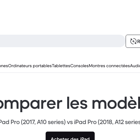
R
ones
Ordinateurs portables
Tablettes
Consoles
Montres connectées
Audi
mparer les modè
Pad Pro (2017, A10 series) vs iPad Pro (2018, A12 serie
Acheter des iPad