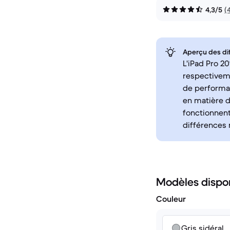
4,3/5
(
Aperçu des di
L'iPad Pro 2
respectiveme
de performan
en matière d
fonctionnent
différences m
Modèles dispo
Couleur
Gris sidéral