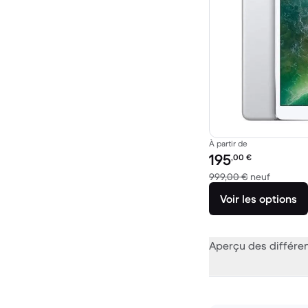
À partir de
Prix reconditionné :
195
,00
€
contre 9
999,00 €
neuf
Voir les options
Aperçu des différe