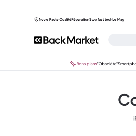
Notre Pacte Qualité
Réparation
Stop fast tech
Le Mag
Bons plans
"Obsolète"
Smartph
Co
i