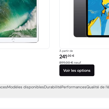
À partir de
Prix reconditionné :
241
,00
€
99,00 € neuf
contre 899,00 € n
899,00 €
neuf
Voir les options
nces
Modèles disponibles
Durabilité
Performances
Qualité de l'