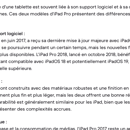
e d'une tablette est souvent liée à son support logiciel et à sa
nes. Ces deux modèles d'iPad Pro présentent des différences
t logiciel :
ti en juin 2017, a reçu sa dernière mise à jour majeure avec iPa
t se poursuivre pendant un certain temps, mais les nouvelles 
plus disponibles. L'iPad Pro 2018, lancé en octobre 2018, bénéf
étant compatible avec iPadOS 18 et potentiellement iPadOS 19, 
elle supérieure.
 :
nt construits avec des matériaux robustes et une finition en 
ent plus fin et plus léger, mais les deux offrent une bonne ré
arabilité est généralement similaire pour les iPad, bien que l
résenter des complexités accrues.
ue :
base et la consommation de médias, l'iPad Pro 2017 reste un a