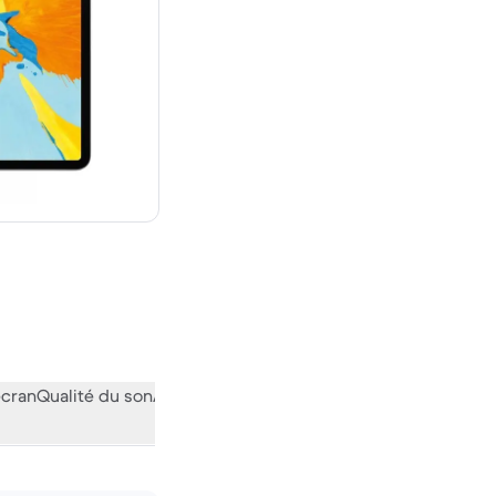
euf
écran
Qualité du son
Audiovisuel
Divers
L’avis de la communauté