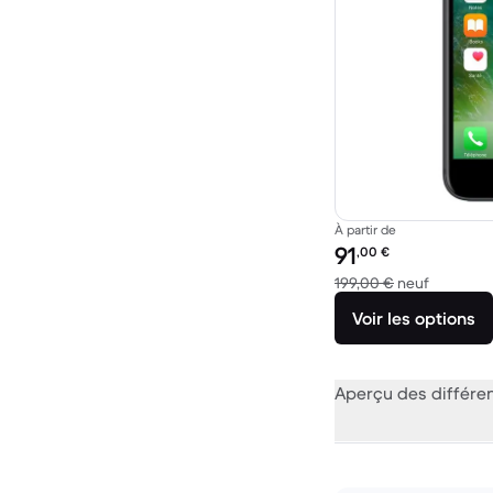
À partir de
Prix reconditionné :
91
,00
€
contre 19
199,00 €
neuf
Voir les options
Aperçu des différe