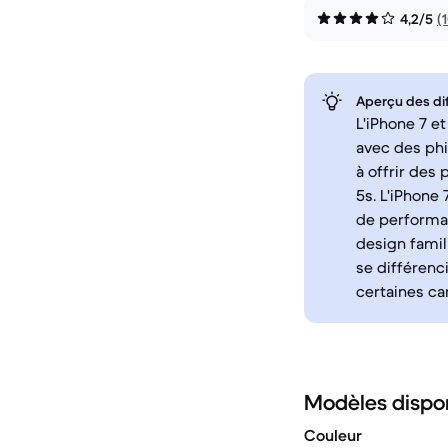
4,2/5
(
Aperçu des di
L'iPhone 7 e
avec des phi
à offrir des
5s. L'iPhone
de performan
design famil
se différenc
certaines ca
Modèles dispo
Couleur