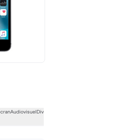
uf
écran
Audiovisuel
Divers
L’avis de la communauté