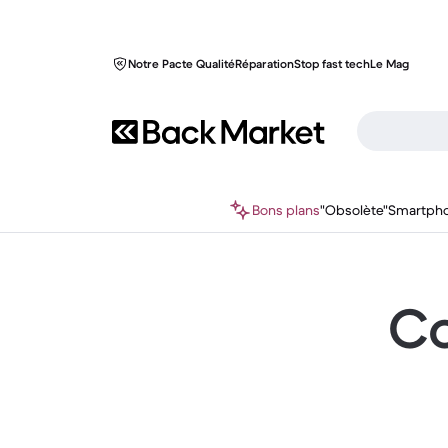
Notre Pacte Qualité
Réparation
Stop fast tech
Le Mag
Bons plans
"Obsolète"
Smartph
Co