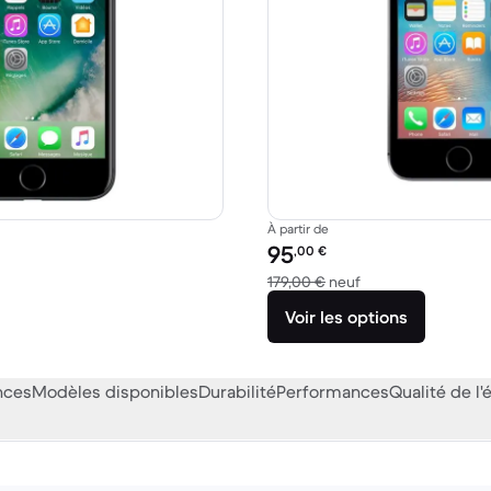
À partir de
Prix reconditionné :
95
,00
€
9,00 € neuf
contre 179,00 € ne
179,00 €
neuf
Voir les options
nces
Modèles disponibles
Durabilité
Performances
Qualité de l'