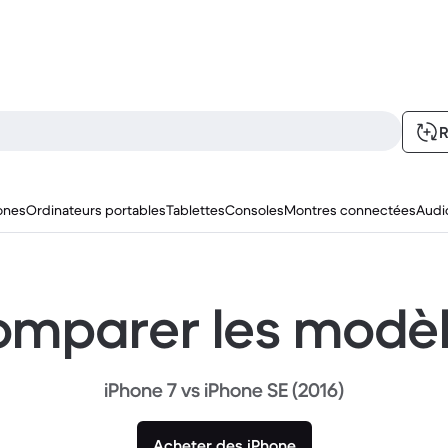
R
ones
Ordinateurs portables
Tablettes
Consoles
Montres connectées
Audi
mparer les modè
iPhone 7 vs iPhone SE (2016)
Acheter des iPhone