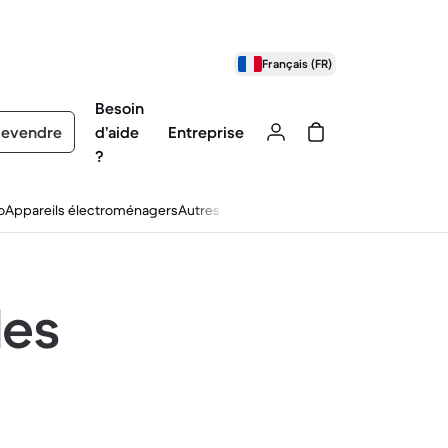
Français (FR)
Besoin
evendre
d’aide
Entreprise
?
o
Appareils électroménagers
Autres
les