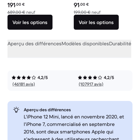
Prix reconditionné :
Prix reconditionné :
191
91
,00
€
,00
€
contre 689,00 € neuf
contre 199,00 € neu
689,00 €
neuf
199,00 €
neuf
Voir les options
Voir les options
Aperçu des différences
Modèles disponibles
Durabilité
Per
4,2/5
4,2/5
(46181 avis)
(107917 avis)
Aperçu des différences
L'iPhone 12 Mini, lancé en novembre 2020, et
l'iPhone 7, commercialisé en septembre
2016, sont deux smartphones Apple qui
s'adressent à des utilisateurs recherchant