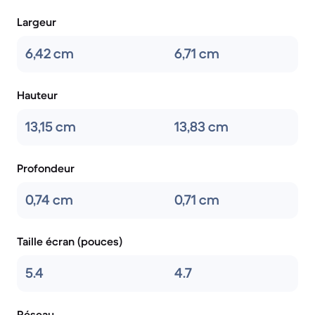
Largeur
6,42 cm
6,71 cm
Hauteur
13,15 cm
13,83 cm
Profondeur
0,74 cm
0,71 cm
Taille écran (pouces)
5.4
4.7
Réseau