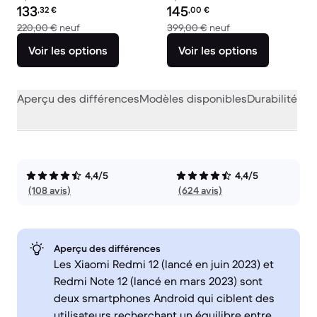
Prix reconditionné :
Prix reconditionné :
133
145
,32
€
,00
€
contre 220,00 € neuf
contre 399,00 € ne
220,00 €
neuf
399,00 €
neuf
Voir les options
Voir les options
Aperçu des différences
Modèles disponibles
Durabilité
Per
4,4/5
4,4/5
(108 avis)
(624 avis)
Aperçu des différences
Les Xiaomi Redmi 12 (lancé en juin 2023) et
Redmi Note 12 (lancé en mars 2023) sont
deux smartphones Android qui ciblent des
utilisateurs recherchant un équilibre entre