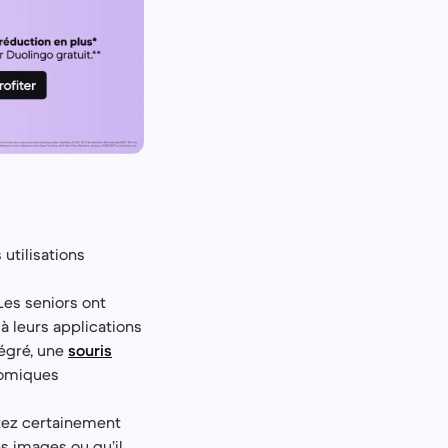
utilisations
 Les seniors ont
à leurs applications
tégré, une
souris
nomiques
itez certainement
es images ou qu’il