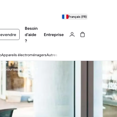
Français (FR)
Besoin
evendre
d’aide
Entreprise
?
o
Appareils électroménagers
Autres
ur pour senior choisir ?