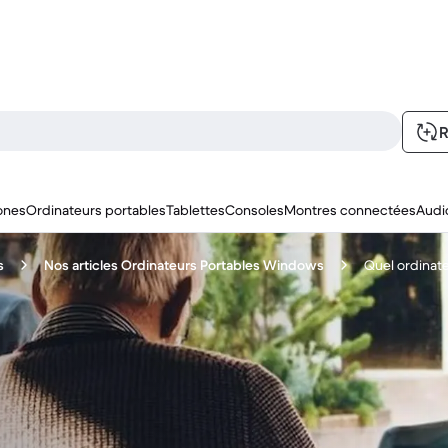
R
ones
Ordinateurs portables
Tablettes
Consoles
Montres connectées
Audi
s
Nos articles Ordinateurs Portables Windows
Quel ordinate