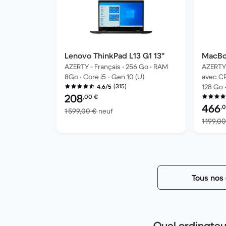
Lenovo ThinkPad L13 G1 13"
MacBoo
AZERTY - Français • 256 Go • RAM
AZERTY 
8Go • Core i5 - Gen 10 (U)
avec CP
(315)
128 Go 
4,6/5
Prix reconditionné :
208
,00
€
Prix rec
466
,
contre 1 599,00 € neuf
1 599,00 €
neuf
1 199,0
Tous nos 
Quel ordinateur