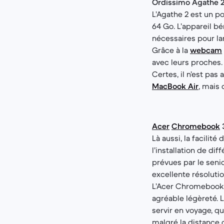
Ordissimo Agathe 
L’Agathe 2 est un p
64 Go. L’appareil bé
nécessaires pour l
Grâce à la
webcam
avec leurs proches. 
Certes, il n’est pa
MacBook Air
, mais 
Acer
Chromebook
Là aussi, la facilit
l’installation de dif
prévues par le senio
excellente résolutio
L’Acer Chromebook 3
agréable légèreté. 
servir en voyage, q
malgré la distance