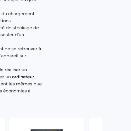
 et du chargement
tions
ité de stockage de
asculer d’un
t de se retrouver à
’appareil sur
de réaliser un
sez un
ordinateur
ement les mêmes que
tes économies à