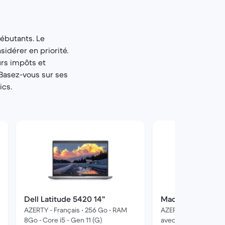
ébutants. Le
sidérer en priorité.
urs impôts et
 Basez-vous sur ses
ics.
Dell Latitude 5420 14"
MacBook Air (M1 
AZERTY - Français • 256 Go • RAM
AZERTY - Français • 1
8Go • Core i5 - Gen 11 (G)
avec CPU 8 cœurs -