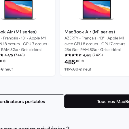
k Air (M1 series)
MacBook Air (M1 series)
- Français • 13" • Apple M1
AZERTY - Français • 13" • Apple M1
U 8 cœurs - GPU 7 cœurs •
avec CPU 8 cœurs - GPU 7 cœurs •
• RAM 8Go • Gris sidéral
256 Go • RAM 8Go • Gris sidéral
(7 448)
(7 423)
4,4/5
4,4/5
onditionné :
Prix reconditionné :
485
00
€
,00
€
contre 1 199,00 € neuf
contre 1 199,00 € neu
0 €
neuf
1 199,00 €
neuf
ordinateurs portables
Tous nos MacB
 pour senior privilégier ?