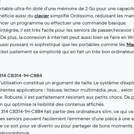
2
ortable ultra-fin doté d’une mémoire de 2 Go pour une capaci
néficie aussi du
clavier
simplifié Ordissimo, réduisant les man
ancer un programme ou effectuer une commande basique.
intégrée, il est très facile pour les seniors de passer/recevoi
De plus, la connexion à internet peut aussi bien se faire en Wi
s aussi puissant ni sophistiqué que les portables comme les
Ma
c’est justement sa simplicité qui en fait un très bon ordinateur
314 CB314-1H-C884
é d’utilisation constitue un argument de taille. Le système d’exp
férentes applications : liseuse, lecteur multimédia, jeux… selon 
r. Robuste, il est parfaitement résistant aux petits chocs. De pl
n qui optimise la lisibilité des contenus affichés.
14 CB314-1H-C884 fait partie des ordinateurs slim, ce qui va
Les seniors peuvent facilement l’emmener d’une pièce à une 
ue ce soit pour se divertir ou pour partager de bons moments
 géographique.