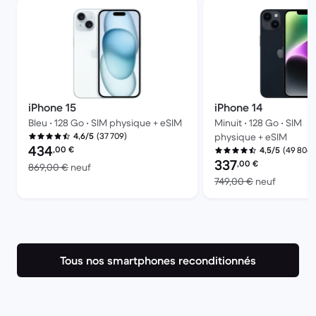
iPhone 15
iPhone 14
Bleu • 128 Go • SIM physique + eSIM
Minuit • 128 Go • SIM
(37 709)
4,6/5
physique + eSIM
Prix reconditionné :
434
,00
€
(49 806)
4,5/5
Prix reconditionné :
337
,00
€
contre 869,00 € neuf
869,00 €
neuf
contre 7
749,00 €
neuf
Tous nos smartphones reconditionnés