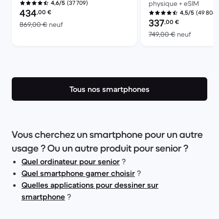
(37 709)
4,6/5
physique + eSIM
Prix reconditionné :
434
,00
€
(49 806)
4,5/5
Prix reconditionné :
337
,00
€
contre 869,00 € neuf
869,00 €
neuf
contre 7
749,00 €
neuf
Tous nos smartphones
Vous cherchez un smartphone pour un autre
usage ? Ou un autre produit pour senior ?
Quel ordinateur pour senior
?
Quel smartphone gamer choisir
?
Quelles applications pour dessiner sur
smartphone
?