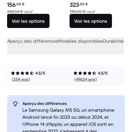
Prix reconditionné :
Prix reconditionné :
156
323
,00
€
,00
€
contre 248,54 € neuf
contre 749,00 € neu
248,54 €
neuf
749,00 €
neuf
Voir les options
Voir les options
Aperçu des différences
Modèles disponibles
Durabilité
Per
4,5/5
4,5/5
(254 avis)
(49624 avis)
Aperçu des différences
Le Samsung Galaxy A15 5G, un smartphone
Android lancé fin 2023 ou début 2024, et
l'iPhone 14 d'Apple, un appareil iOS sorti en
septembre 2022, s'adressent à des