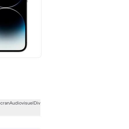
 neuf
écran
Audiovisuel
Divers
L’avis de la communauté