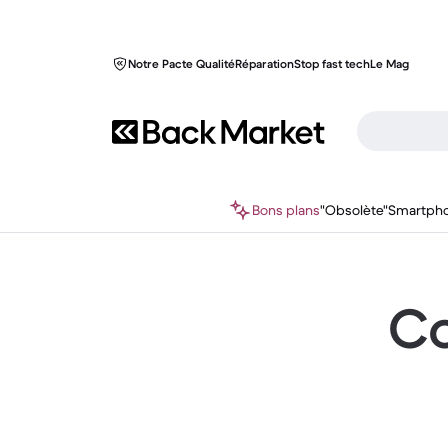
Notre Pacte Qualité
Réparation
Stop fast tech
Le Mag
Bons plans
"Obsolète"
Smartph
Co