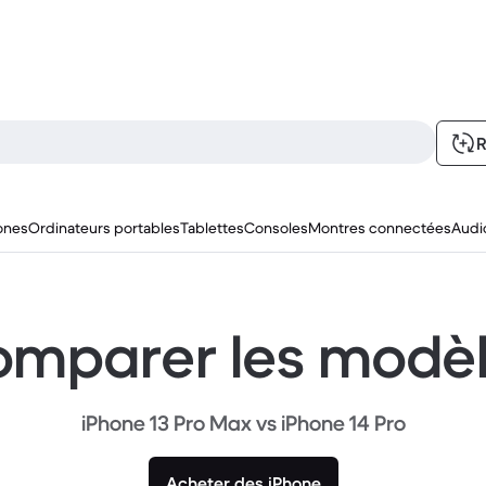
R
ones
Ordinateurs portables
Tablettes
Consoles
Montres connectées
Audi
mparer les modè
iPhone 13 Pro Max vs iPhone 14 Pro
Acheter des iPhone