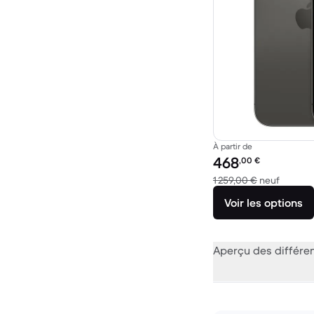
À partir de
Prix reconditionné :
468
,00
€
contre 
1 259,00 €
neuf
Voir les options
Aperçu des différe