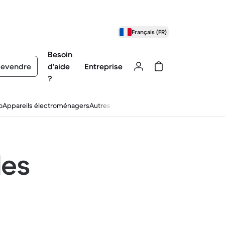
Français (FR)
Besoin
evendre
d’aide
Entreprise
?
o
Appareils électroménagers
Autres
les