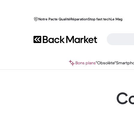
Notre Pacte Qualité
Réparation
Stop fast tech
Le Mag
Bons plans
"Obsolète"
Smartph
Co