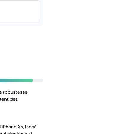
sa robustesse
ntent des
 l'iPhone Xs, lancé
ui signifie qu'il