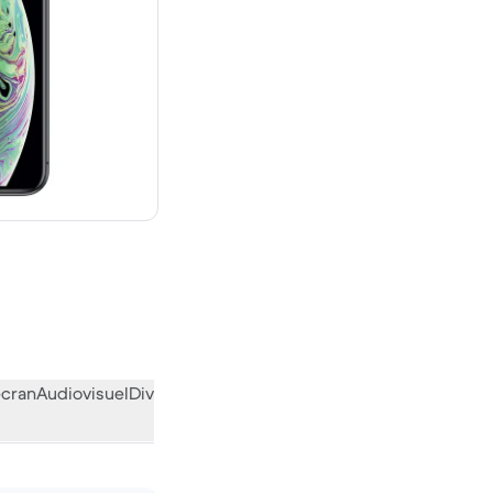
euf
écran
Audiovisuel
Divers
L’avis de la communauté