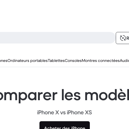
R
ones
Ordinateurs portables
Tablettes
Consoles
Montres connectées
Audi
mparer les modè
iPhone X vs iPhone XS
Acheter des iPhone