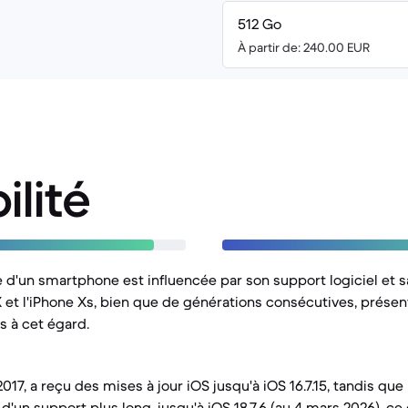
512 Go
À partir de: 240.00 EUR
ilité
le d'un smartphone est influencée par son support logiciel et 
X et l'iPhone Xs, bien que de générations consécutives, prése
s à cet égard.
2017, a reçu des mises à jour iOS jusqu'à iOS 16.7.15, tandis que
d'un support plus long, jusqu'à iOS 18.7.6 (au 4 mars 2026), ce q