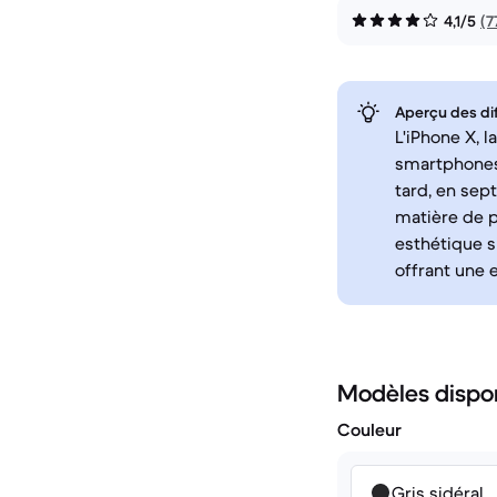
4,1/5
(7
Aperçu des di
L'iPhone X, 
smartphones 
tard, en sep
matière de 
esthétique s
offrant une 
Modèles dispo
Couleur
Gris sidéral