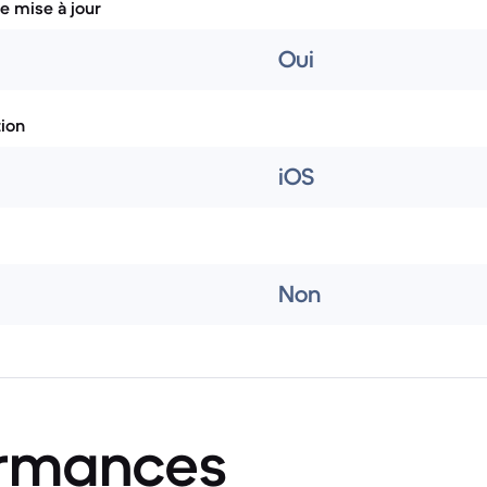
e mise à jour
Oui
tion
iOS
Non
ormances