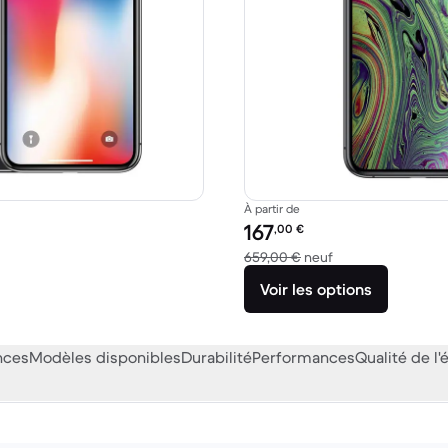
À partir de
Prix reconditionné :
167
,00
€
39,00 € neuf
contre 659,00 € n
659,00 €
neuf
Voir les options
nces
Modèles disponibles
Durabilité
Performances
Qualité de l'