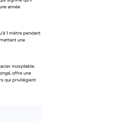
 une année
squ'à 1 mètre pendant
ermettant une
acier inoxydable.
longé, offre une
s qui privilégient