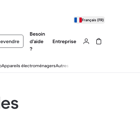
Français (FR)
Besoin
evendre
d’aide
Entreprise
?
o
Appareils électroménagers
Autres
les