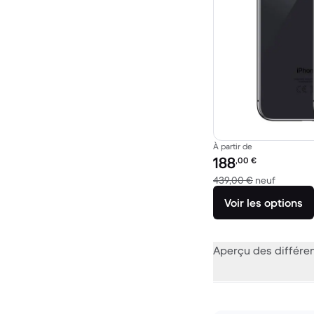
À partir de
Prix reconditionné :
188
,00
€
contre 4
439,00 €
neuf
Voir les options
Aperçu des différe