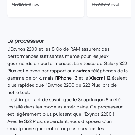
contre 1 202,00 € neuf
contre 1
1 202,00 €
neuf
1 159,00 €
neuf
Le processeur
L'Exynos 2200 et les 8 Go de RAM assurent des
performances suffisantes même pour les jeux
gourmands en performances. La vitesse du Galaxy S22
Plus est élevée par rapport aux
autres
téléphones de la
gamme de prix, mais l
'iPhone 13
et le
Xiaomi 12
étaient
plus rapides que l'Exynos 2200 du S22 Plus lors de
notre test.
Il est important de savoir que le Snapdragon 8 a été
installé dans les modèles américains. Ce processeur
est légèrement plus puissant que l'Exynos 2200 !
Avec le S22 Plus, cependant, vous disposez d'un
smartphone qui peut offrir plusieurs fois les