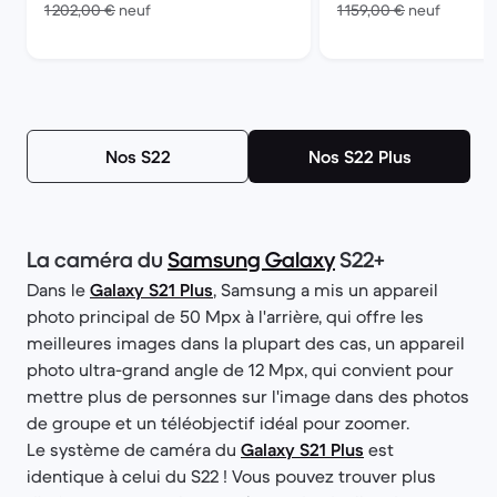
contre 1 202,00 € neuf
contre 1
1 202,00 €
neuf
1 159,00 €
neuf
Nos S22
Nos S22 Plus
La caméra du
Samsung Galaxy
S22+
Dans le
Galaxy S21 Plus
, Samsung a mis un appareil
photo principal de 50 Mpx à l'arrière, qui offre les
meilleures images dans la plupart des cas, un appareil
photo ultra-grand angle de 12 Mpx, qui convient pour
mettre plus de personnes sur l'image dans des photos
de groupe et un téléobjectif idéal pour zoomer.
Le système de caméra du
Galaxy S21 Plus
est
identique à celui du S22 ! Vous pouvez trouver plus