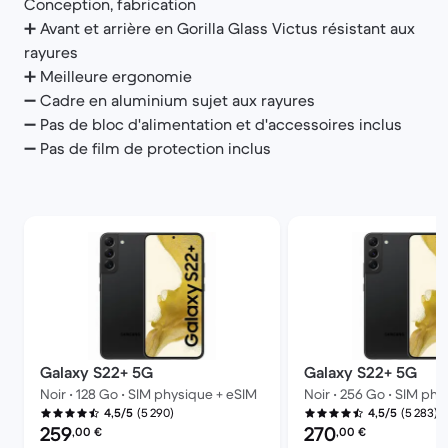
Conception, fabrication
➕ Avant et arrière en Gorilla Glass Victus résistant aux
rayures
➕ Meilleure ergonomie
➖ Cadre en aluminium sujet aux rayures
➖ Pas de bloc d'alimentation et d'accessoires inclus
➖ Pas de film de protection inclus
Galaxy S22+ 5G
Galaxy S22+ 5G
Noir • 128 Go • SIM physique + eSIM
Noir • 256 Go • SIM ph
(5 290)
(5 283)
4,5/5
4,5/5
Prix reconditionné :
Prix reconditionné :
259
270
,00
€
,00
€