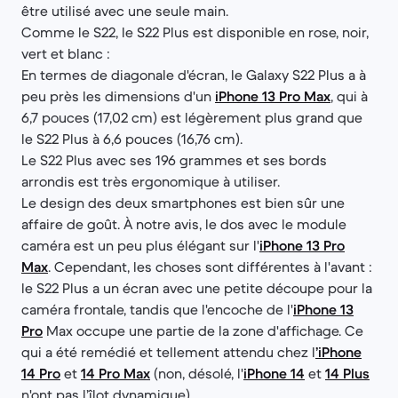
être utilisé avec une seule main.
Comme le S22, le S22 Plus est disponible en rose, noir,
vert et blanc :
En termes de diagonale d'écran, le Galaxy S22 Plus a à
peu près les dimensions d'un
iPhone 13 Pro Max
, qui à
6,7 pouces (17,02 cm) est légèrement plus grand que
le S22 Plus à 6,6 pouces (16,76 cm).
Le S22 Plus avec ses 196 grammes et ses bords
arrondis est très ergonomique à utiliser.
Le design des deux smartphones est bien sûr une
affaire de goût. À notre avis, le dos avec le module
caméra est un peu plus élégant sur l'
iPhone 13 Pro
Max
. Cependant, les choses sont différentes à l'avant :
le S22 Plus a un écran avec une petite découpe pour la
caméra frontale, tandis que l'encoche de l'
iPhone 13
Pro
Max occupe une partie de la zone d'affichage. Ce
qui a été remédié et tellement attendu chez l
’iPhone
14 Pro
et
14 Pro Max
(non, désolé, l'
iPhone 14
et
14 Plus
n'ont pas l’îlot dynamique)