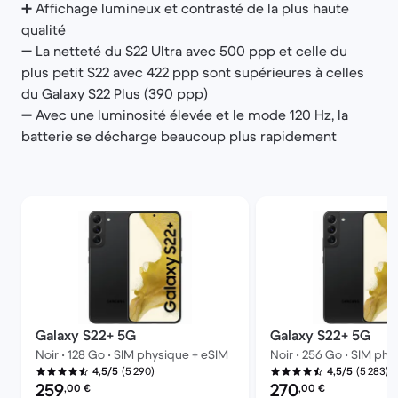
➕ Affichage lumineux et contrasté de la plus haute
qualité
➖ La netteté du S22 Ultra avec 500 ppp et celle du
plus petit S22 avec 422 ppp sont supérieures à celles
du Galaxy S22 Plus (390 ppp)
➖ Avec une luminosité élevée et le mode 120 Hz, la
batterie se décharge beaucoup plus rapidement
Galaxy S22+ 5G
Galaxy S22+ 5G
Noir • 128 Go • SIM physique + eSIM
Noir • 256 Go • SIM ph
(5 290)
(5 283)
4,5/5
4,5/5
Prix reconditionné :
Prix reconditionné :
259
270
,00
€
,00
€