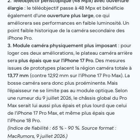
2. Téléobjectif périscopique (48 Mpx) avec ouverture
élargie
: le téléobjectif passe à 48 Mpx et bénéficie
également d'une
ouverture plus large
, ce qui
améliorera ses performances en faible luminosité. Un
point faible historique de la caméra secondaire des
iPhone Pro.
3. Module caméra physiquement plus imposant
: pour
loger ces deux améliorations, le plateau caméra arrière
sera
plus épais que sur l'iPhone 17 Pro
. Des mesures
issues de prototypes placent la région caméra totale à
13,77 mm
(contre 12,92 mm sur l'iPhone 17 Pro Max). La
bosse caméra sera donc plus proéminente. Mais
l'épaisseur ne se limite pas au module optique. Selon
une rumeur du 9 juillet 2026, le châssis global du Pro
Max serait lui aussi plus épais et plus lourd que celui
de l'iPhone 17 Pro Max, et même plus épais que
l'iPhone 18 Pro.
(Indice de fiabilité : 65 % - 90 %. Source format :
MacRumors, 9 juillet 2026.)