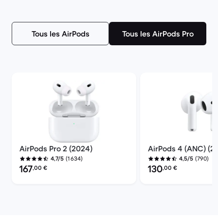
Tous les AirPods
Tous les AirPods Pro
AirPods Pro 2 (2024)
AirPods 4 (ANC) (2
(1 634)
(790)
4,7/5
4,5/5
Prix reconditionné :
Prix reconditionné :
167
130
,00
€
,00
€