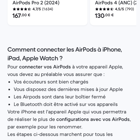
AirPods Pro 2 (2024)
AirPods 4 (ANC) (2
(1 634)
(790)
4,7/5
4,5/5
Prix reconditionné :
Prix reconditionné :
167
130
,00
€
,00
€
Comment connecter les AirPods à iPhone,
iPad, Apple Watch ?
Pour
connecter vos AirPods
à votre appareil Apple,
vous devez au préalable vous assurer que :
Vos écouteurs sont bien chargés
Vous disposez des dernières mises à jour Apple
Les Airpods sont dans leur boîtier fermé
Le Bluetooth doit être activé sur vos appareils
Votre iPhone est l'appareil Apple qui vous permettra
de réaliser le plus de
configurations avec vos AirPods
,
par exemple pour les renommer.
Les étapes ci-dessous marchent pour tous les