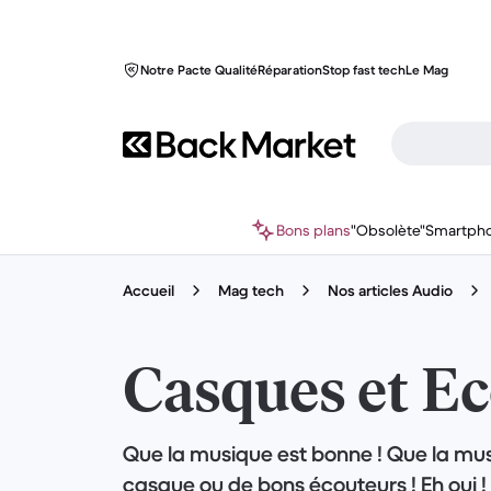
Notre Pacte Qualité
Réparation
Stop fast tech
Le Mag
Bons plans
"Obsolète"
Smartph
Accueil
Mag tech
Nos articles Audio
Casques et E
Que la musique est bonne ! Que la mus
casque ou de bons écouteurs ! Eh oui !