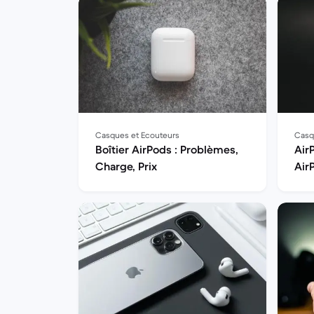
Casques et Ecouteurs
Casq
Boîtier AirPods : Problèmes,
Air
Charge, Prix
Air
?