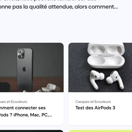
onne pas la qualité attendue, alors comment
Quels modèles privilégier ? Nos experts vous
 LE bon casque et LES bons écouteurs ! C'est
ues et Ecouteurs
Casques et Ecouteurs
ment connecter ses
Test des AirPods 3
Pods ? iPhone, Mac, PC,
roid