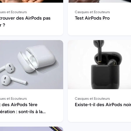
ues et Ecouteurs
Casques et Ecouteurs
trouver des AirPods pas
Test AirPods Pro
r ?
ues et Ecouteurs
Casques et Ecouteurs
t des AirPods 1ère
Existe-t-il des AirPods noi
ration : sont-ils à la
teur de leur réputation ?