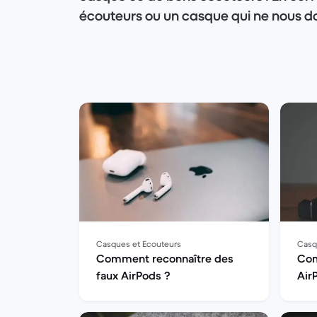
écouteurs ou un casque qui ne nous d
choisir ceux-ci ? Pour quels usages ? 
donnent leurs conseils pour vous aider
parti !
Casques et Ecouteurs
Casq
Comment reconnaître des
Com
faux AirPods ?
Air
And