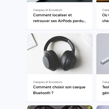
Casques et Ecouteurs
Casq
Comment localiser et
Où 
retrouver ses AirPods perdus
che
?
Casques et Ecouteurs
Casq
Comment choisir son casque
Tes
Bluetooth ?
géné
hau