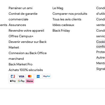
Parrainer un ami
Le Mag
Condi
Contrat de garantie
Comparer nos produits
d'util
commerciale
Tous les avis clients
Condi
ments
Assurances
Idées cadeaux
vente
Revendre votre appareil
Black Friday
Condi
Offres Campus+
servi
Devenir vendeur sur Back
Cooki
confid
Market
Prote
Connexion au Back Office
Autres
marchand
Menti
Back Market Pro
Signal
Achats 100% sécurisés