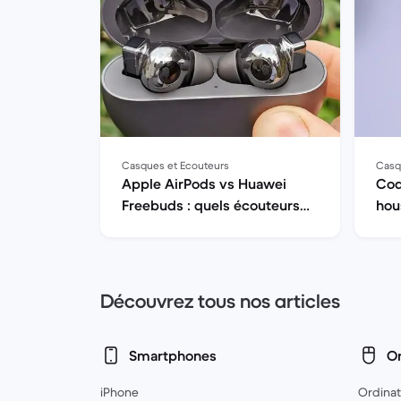
Casques et Ecouteurs
Casq
Apple AirPods vs Huawei
Coq
Freebuds : quels écouteurs
hou
sans fil sont fait pour vous ?
mei
vos
Découvrez tous nos articles
Smartphones
Or
iPhone
Ordinat