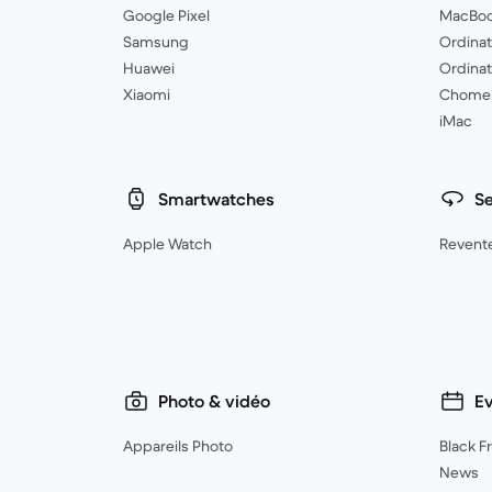
Google Pixel
MacBo
Samsung
Ordinat
Huawei
Ordina
Xiaomi
Chome
iMac
Smartwatches
Se
Apple Watch
Revent
Photo & vidéo
E
Appareils Photo
Black F
News