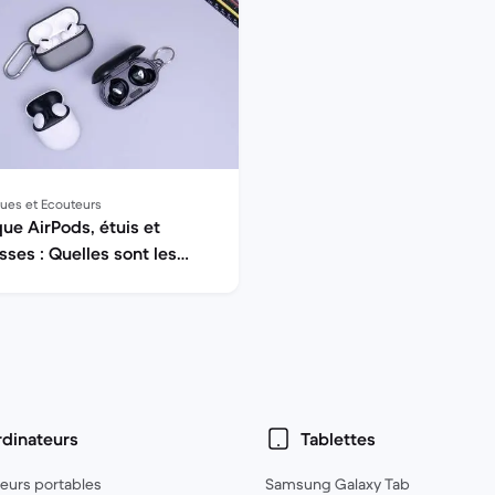
ues et Ecouteurs
ue AirPods, étuis et
sses : Quelles sont les
lleures protections pour
 AirPods ?
dinateurs
Tablettes
eurs portables
Samsung Galaxy Tab